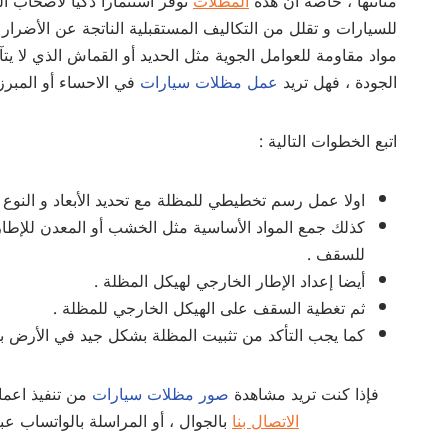
متانتها ، خاصة ان هذه
المظلات
توفر استثماراً ذكياً لأصحاب ا
للسيارات و تقلل من التكاليف المستقبلية الناتجة عن الأضرار 
مواد مقاومة للعوامل الجوية مثل الحديد أو القماش الذي لا يتآك
الجودة ، فهل تريد
عمل مظلات سيارات
في الاحساء أو المبرز
اتبع الخطوات التالية :
اولا عمل رسم تخطيطي للمظلة مع تحديد الأبعاد و النوع 
كذلك جمع المواد الأساسية مثل الخشب أو المعدن للإطا
للسقف .
أيضا إعداد الإطار الخارجي لهيكل المظلة .
ثم تغطية السقف على الهيكل الخارجي للمظلة .
كما يجب التأكد من تثبيت المظلة بشكل جيد في الأرض با
فإذا كنت تريد مشاهدة
صور مظلات سيارات
من تنفيذ اعمال
الاتصال بنا
بالجوال ، أو المراسلة بالواتساب عبر 