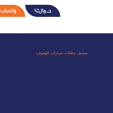
جــــوال
واتساب