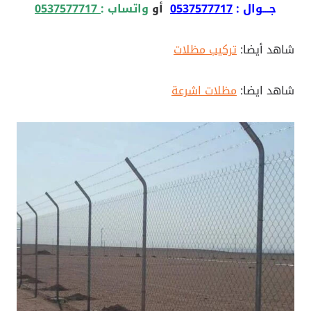
جـــوال :
0537577717
أو
واتساب :
0537577717
شاهد أيضا:
تركيب مظلات
شاهد ايضا:
مظلات اشرعة