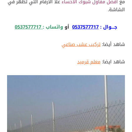
مع
افضل مقاول شبوك الاحساء
علا الارقام التي تظهر في
الشاشة.
جـــوال :
0537577717
أو
واتساب :
0537577717
شاهد أيضا:
تركيب عشب صناعي
شاهد ايضا:
معلم قرميد