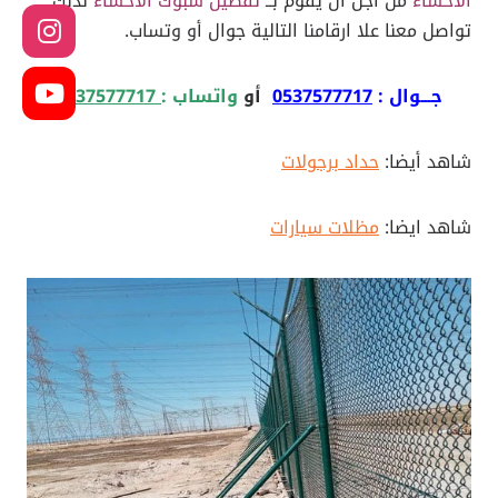
الاحساء
من اجل ان يقوم بــ
تفصيل شبوك الاحساء
لذلك
تواصل معنا علا ارقامنا التالية جوال أو وتساب.
جـــوال :
0537577717
أو
واتساب :
0537577717
شاهد أيضا:
حداد برجولات
شاهد ايضا:
مظلات سيارات