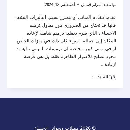
بواسطة:
سواتر قماش
أغسطس 12, 2024
عندما تتقادم المباني أو تتضرر بسبب التأثيرات البيئية ،
فأنها قد تحتاج من الضروري دور مقاول ترميم
الاحساء ، الذي يقوم بعملية ترميم شاملة لإعادة
المكان إلى جماله ، سواء كان ذلك في منزلك الخاص
او في مبنى كبير ، خاصة ان ترميمات المباني ، ليست
مجرد تصليح للأضرار الظاهرة فقط بل هي فرصة
لإعادة…
مقاول
إقرأ المزيد
ترميم
الاحساء
ت:
0537577717
ترميم
فيلا
© 2026 مظلات وسواتر الاحساء