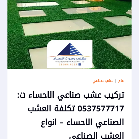
ديكور
عشب
صناعي
الاحساء
عام
|
عشب صناعي
تركيب عشب صناعي الاحساء ت:
0537577717 تكلفة العشب
الصناعي الاحساء – انواع
العشب الصناعي