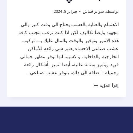
بواسطة:
سواتر قماش
فبراير 8, 2024
الاهتمام والعناية بالعشب يحتاج الى وقت كبير والى
مجهود وايضا تكاليف لكن اذا كنت ترغب بتجنب كافة
هذه الامور وتوفير والوقت والمال عليك بـــ تركيب
عشب صناعي الاحساء يعتبر شي رائعه للأماكن
الخارجية والداخلية، و لاسيما انها توفر مظهر جمالي
فريد ويتميز بمتانة عالية، أيضا تتميز بأشكال رائعة
وجميله ، اضافة الى ذلك، يتوفر عشب صناعي…
تركيب
إقرأ المزيد
عشب
صناعي
الاحساء
ت:
0537577717
تكلفة