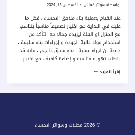
بواسطة:
سواتر قماش
أغسطس 15, 2024
عند القيام بعملية بناء ملاحق الاحساء ، فكل ما
عليك في البداية هو اختيار تصميماً مناسباً يتناسب
مع المنزل او الفلة ليزيده جمالاَ مع التأكد من
استخدام مواد عالية الجودة و إجراءات بناء سليمة ،
خاصة ان اجراء عملية ، بناء ملحق خارجي ، فانه قد
يتطلب تهوية مناسبة و إضاءة كافية ، مع اختيار…
بناء
إقرأ المزيد
ملاحق
الاحساء
ت:
0537577717
واجهات
ملاحق
© 2026 مظلات وسواتر الاحساء
خارجيه