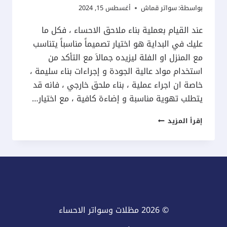
بواسطة:
سواتر قماش
أغسطس 15, 2024
عند القيام بعملية بناء ملاحق الاحساء ، فكل ما
عليك في البداية هو اختيار تصميماً مناسباً يتناسب
مع المنزل او الفلة ليزيده جمالاَ مع التأكد من
استخدام مواد عالية الجودة و إجراءات بناء سليمة ،
خاصة ان اجراء عملية ، بناء ملحق خارجي ، فانه قد
يتطلب تهوية مناسبة و إضاءة كافية ، مع اختيار…
بناء
إقرأ المزيد
ملاحق
الاحساء
ت:
0537577717
واجهات
ملاحق
© 2026 مظلات وسواتر الاحساء
خارجيه