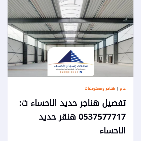
عام
|
هناجر ومستودعات
تفصيل هناجر حديد الاحساء ت:
0537577717 هنقر حديد
الاحساء