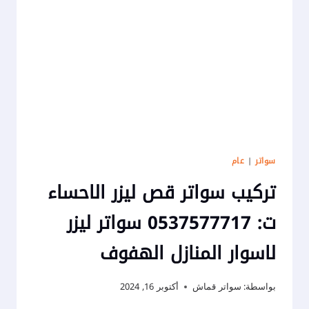
اسعار
سواتر
شينكو
المبرز
سواتر
|
عام
تركيب سواتر قص ليزر الاحساء
ت: 0537577717 سواتر ليزر
لاسوار المنازل الهفوف
بواسطة:
سواتر قماش
أكتوبر 16, 2024