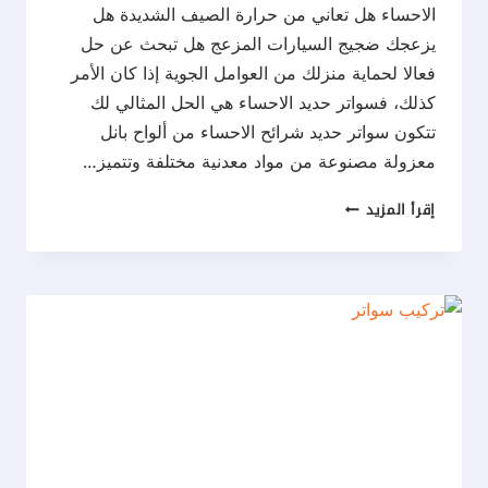
الاحساء هل تعاني من حرارة الصيف الشديدة هل
يزعجك ضجيج السيارات المزعج هل تبحث عن حل
فعالا لحماية منزلك من العوامل الجوية إذا كان الأمر
كذلك، فسواتر حديد الاحساء هي الحل المثالي لك
تتكون سواتر حديد شرائح الاحساء من ألواح بانل
معزولة مصنوعة من مواد معدنية مختلفة وتتميز…
سواتر
إقرأ المزيد
ساندوتش
بانل
الاحساء
ت:
0537577717
حداد
سواتر
بالاحساء
–