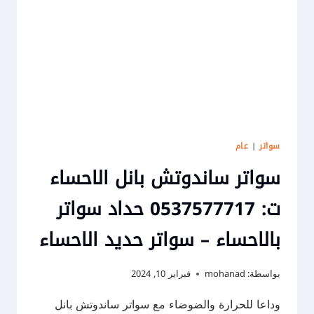
–
سواتر
لكسان
الأحساء
سواتر
|
عام
سواتر ساندوتش بانل الاحساء
ت: 0537577717 حداد سواتر
بالاحساء – سواتر حديد الاحساء
بواسطة:
mohanad
فبراير 10, 2024
وداعا للحرارة والضوضاء مع سواتر ساندوتش بانل