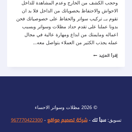
وحجب الكشف من الخارج وعدم المشاهدة للداخل
الاحواش والاحتفاظ بخصوياتك من الداخل فلا بد ان
تقوم بــ تركيب سواتر والحفاظ على خصوصياتك فحن
بدونا عملنا على تقدم حداد مظلات وسواتر وبسبب
اعماله ومايمتك من ابداع ومهارة عالية في مجال
عمله يجذب الكثير من العملاء بتواصل معه…
تركيب
إقرأ المزيد
سواتر
الاحساء
ت:
0537577717
اشكال
سواتر
© 2026 مظلات وسواتر الاحساء
المنازل
الاحساء
تسويق:
سبأ تك
-
شركة تصميم مواقع
-
967770422300
–