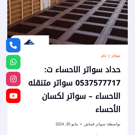
لاسوار
المنازل
الهفوف
سواتر
|
عام
حداد سواتر الاحساء ت:
0537577717 سواتر متنقله
الاحساء – سواتر لكسان
الأحساء
بواسطة:
سواتر قماش
مايو 30, 2024