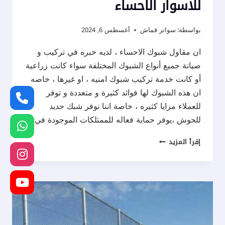
للاسوار الاحساء
بواسطة:
سواتر قماش
أغسطس 6, 2024
ان مقاول شبوك الاحساء ، لديه خبره في تركيب و
صيانة جميع أنواع الشبوك المختلفة سواء كانت زراعية
أو كانت خدمة تركيب شبوك امنيه ، او غيرها ، خاصه
ان هذه الشبوك لها فوائد كثيرة و متعددة و توفر
للعملاء مزايا كثيره ، خاصة اننا نوفر شبك حديد
للحوش ،يوفر حماية فعاله للممتلكات الموجودة في…
مقاول
إقرأ المزيد
شبوك
الاحساء
ت:
0537577717
تركيب
شبك