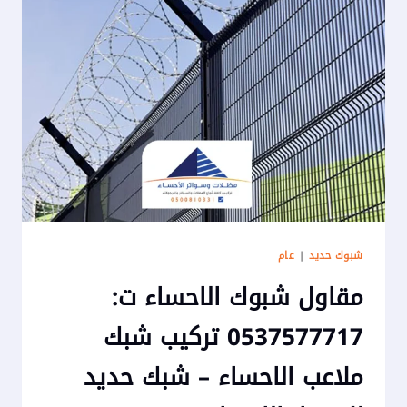
شبوك حديد
|
عام
مقاول شبوك الاحساء ت:
0537577717 تركيب شبك
ملاعب الاحساء – شبك حديد