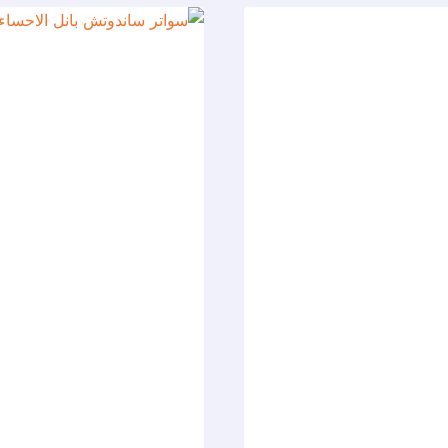
الاحساء
ت:
0537577717
سواتر
ليزر
لاسوار
المنازل
الهفوف