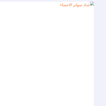
ت
:
0537577717
اسعار
سواتر
شينكو
المبرز