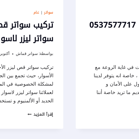
سواتر
|
عام
تركيب سواتر شينكو الهفوف ت : 0537577717
سواتر ليزر لاسو
بواسطة:
سواتر قماش
أكتوبر 16, 24
 في غاية الروعة مع
تركيب سواتر قص ليزر الأح
 خاصة انه يتوفر لدينا
الأسوار، حيث تجمع بين ال
 على الأمان و
لمشكلة الخصوصية في المنا
م ما تريد خاصة أننا
لعملائنا سواتر ليزر لاسوا
الحديد أو الألمنيوم و تستخ
تركيب
إقرأ المزيد
سواتر
قص
ليزر