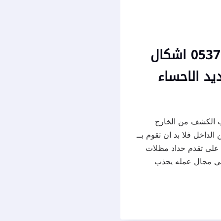
تركيب سواتر الاحساء ت: 0537577717 اشكال
يد الاحساء
 الكشف من الخارج
لداخل فلا بد ان تقوم بــ
 على تقدم حداد مظلات
 في مجال عمله يجذب