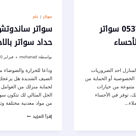
سواتر
|
عام
حداد سواتر الاحساء ت: 0537577717 سواتر
لأحساء
حداد سواتر بالا
بواسطة:
mohanad
فبراير 10, 2024
المنازل احد الضروريات
وداعا للحرارة والضوضاء م
 الخصوصية أو الحماية من
الصيف الشديدة هل يزعجك 
متنوعة من خيارات
لحماية منزلك من العوامل ا
ذلك، توفر في الأحساء
الحل المثالي لك تتكون سو
ملاء…
من مواد معدنية مختلفة وت
سواتر
إقرأ المزيد
ساندوتش
بانل