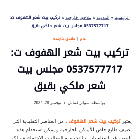
الرئيسية
»
المدونة
»
ملاحق خارجية
»
تركيب بيت شعر الهفوف ت:
0537577717 مجلس بيت شعر ملكي بقيق
عام
|
ملاحق خارجية
تركيب بيت شعر الهفوف ت:
0537577717 مجلس بيت
شعر ملكي بقيق
بواسطة:
سواتر قماش
نوفمبر 28, 2024
يعتبر
تركيب بيت شعر الهفوف
، من العناصر التقليدية التي
تضيف طابع خاص للأماكن الخارجية و يمكن استخدام هذه
البيوت في المناسبات و التخييم و الفعاليات الاجتماعية ، لكن